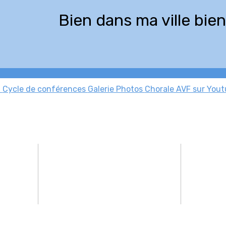
Bien dans ma ville bie
S
Cycle de conférences
Galerie Photos
Chorale AVF sur You