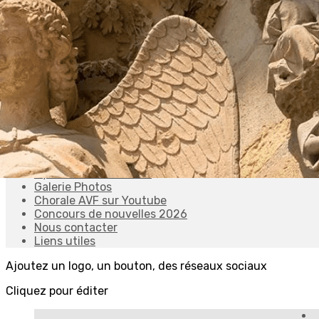
Exporter les lignes sélectionnées
Exporter toutes les colonnes
Exporter uniquement les colonnes affichées
Menu
<
>
L'association
Notre équipe
Agenda AVF REIMS
Cycle de conférences
Galerie Photos
Chorale AVF sur Youtube
Concours de nouvelles 2026
Nous contacter
Liens utiles
Ajoutez un logo, un bouton, des réseaux sociaux
Cliquez pour éditer