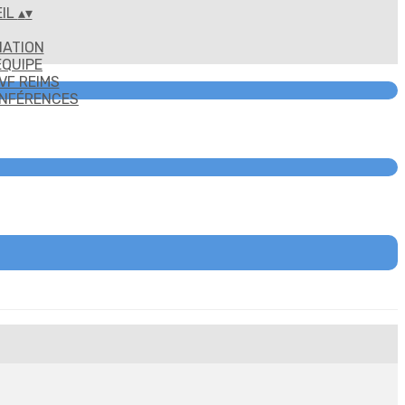
IL
▴
▾
IATION
ÉQUIPE
VF REIMS
ONFÉRENCES