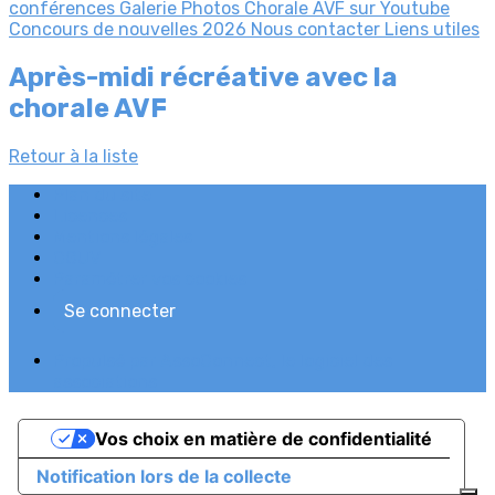
conférences
Galerie Photos
Chorale AVF sur Youtube
Concours de nouvelles 2026
Nous contacter
Liens utiles
Après-midi récréative avec la
chorale AVF
Retour à la liste
Plan du site
Licences
Mentions légales
CGUV
Paramétrer vos cookies
Se connecter
Propulsé par AssoConnect, le logiciel des
associations
Vos choix en matière de confidentialité
Notification lors de la collecte